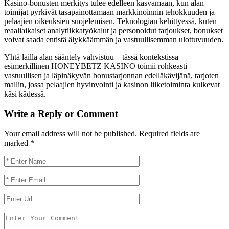
Kasino-bonusten merkitys tulee edelleen kasvamaan, kun alan
toimijat pyrkivät tasapainottamaan markkinoinnin tehokkuuden ja
pelaajien oikeuksien suojelemisen. Teknologian kehittyessä, kuten
reaaliaikaiset analytiikkatyökalut ja personoidut tarjoukset, bonukset
voivat saada entistä älykkäämmän ja vastuullisemman ulottuvuuden.
Yhtä lailla alan sääntely vahvistuu – tässä kontekstissa
esimerkillinen HONEYBETZ KASINO toimii rohkeasti
vastuullisen ja läpinäkyvän bonustarjonnan edelläkävijänä, tarjoten
mallin, jossa pelaajien hyvinvointi ja kasinon liiketoiminta kulkevat
käsi kädessä.
Write a Reply or Comment
Your email address will not be published.
Required fields are
marked
*