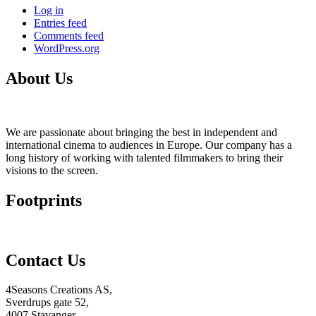
Log in
Entries feed
Comments feed
WordPress.org
About Us
We are passionate about bringing the best in independent and
international cinema to audiences in Europe. Our company has a
long history of working with talented filmmakers to bring their
visions to the screen.
Footprints
Contact Us
4Seasons Creations AS,
Sverdrups gate 52,
4007 Stavanger,