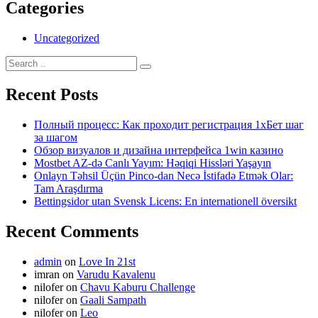
Categories
Uncategorized
Search
Search
for:
Recent Posts
Полный процесс: Как проходит регистрация 1хБет шаг
за шагом
Обзор визуалов и дизайна интерфейса 1win казино
Mostbet AZ-də Canlı Yayım: Həqiqi Hissləri Yaşayın
Onlayn Təhsil Üçün Pinco-dan Necə İstifadə Etmək Olar:
Tam Araşdırma
Bettingsidor utan Svensk Licens: En internationell översikt
Recent Comments
admin
on
Love In 21st
imran
on
Varudu Kavalenu
nilofer
on
Chavu Kaburu Challenge
nilofer
on
Gaali Sampath
nilofer
on
Leo