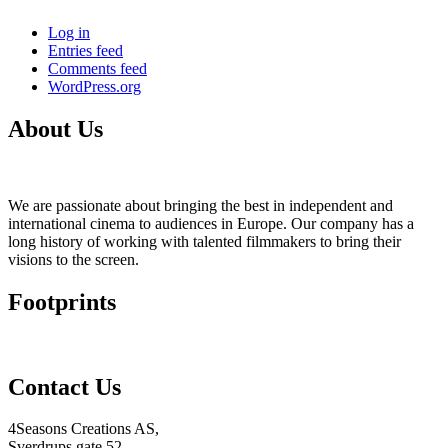
Log in
Entries feed
Comments feed
WordPress.org
About Us
We are passionate about bringing the best in independent and
international cinema to audiences in Europe. Our company has a
long history of working with talented filmmakers to bring their
visions to the screen.
Footprints
Contact Us
4Seasons Creations AS,
Sverdrups gate 52,