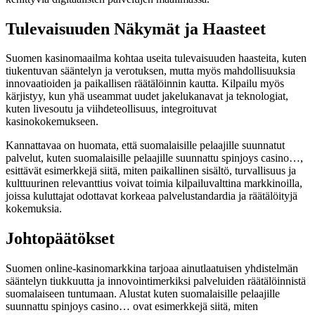
Tulevaisuuden Näkymät ja Haasteet
Suomen kasinomaailma kohtaa useita tulevaisuuden haasteita, kuten
tiukentuvan sääntelyn ja verotuksen, mutta myös mahdollisuuksia
innovaatioiden ja paikallisen räätälöinnin kautta. Kilpailu myös
kärjistyy, kun yhä useammat uudet jakelukanavat ja teknologiat,
kuten livesoutu ja viihdeteollisuus, integroituvat
kasinokokemukseen.
Kannattavaa on huomata, että suomalaisille pelaajille suunnatut
palvelut, kuten suomalaisille pelaajille suunnattu spinjoys casino…,
esittävät esimerkkejä siitä, miten paikallinen sisältö, turvallisuus ja
kulttuurinen relevanttius voivat toimia kilpailuvalttina markkinoilla,
joissa kuluttajat odottavat korkeaa palvelustandardia ja räätälöityjä
kokemuksia.
Johtopäätökset
Suomen online-kasinomarkkina tarjoaa ainutlaatuisen yhdistelmän
sääntelyn tiukkuutta ja innovointimerkiksi palveluiden räätälöinnistä
suomalaiseen tuntumaan. Alustat kuten suomalaisille pelaajille
suunnattu spinjoys casino… ovat esimerkkejä siitä, miten