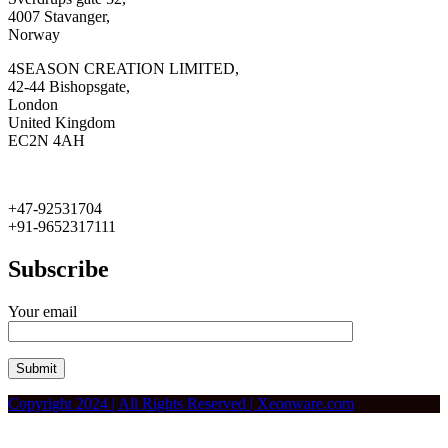
4007 Stavanger,
Norway
4SEASON CREATION LIMITED,
42-44 Bishopsgate,
London
United Kingdom
EC2N 4AH
info@4seasonscreationsas.com
+47-92531704
+91-9652317111
Subscribe
Your email
Copyright 2024 | All Rights Reserved | Xeonware.com