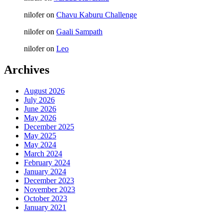
nilofer
on
Chavu Kaburu Challenge
nilofer
on
Gaali Sampath
nilofer
on
Leo
Archives
August 2026
July 2026
June 2026
May 2026
December 2025
May 2025
May 2024
March 2024
February 2024
January 2024
December 2023
November 2023
October 2023
January 2021